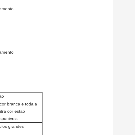
.
namento
namento
ão
cor branca e toda a
tra cor estão
sponíveis
olos grandes