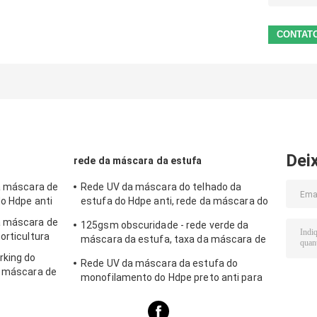
Dei
rede da máscara da estufa
da máscara de
Rede UV da máscara do telhado da
do Hdpe anti
estufa do Hdpe anti, rede da máscara do
polietileno
a máscara de
125gsm obscuridade - rede verde da
orticultura
máscara da estufa, taxa da máscara de
80%
rking do
Rede UV da máscara da estufa do
a máscara de
monofilamento do Hdpe preto anti para
exterior