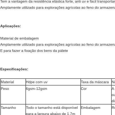
Tem a vantagem da resistência elástica forte, anti uv e fácil transportar
Amplamente utilizado para explorações agrícolas ao feno do armaze
Aplicações:
Material de embalagem
Amplamente utilizado para explorações agrícolas ao feno do armaze
E para fazer a fixação dos bens da pálete
Especificações:
Material
Hdpe com uv
Taxa da máscara
N
Peso
6gsm-12gsm
Cor
A 
ou
di
Tamanho
Todo o tamanho está disponível
Embalagem
R
para a largura abaixo de 1.7m