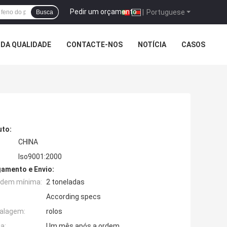
Pedir um orçamento
|
Portuguese
Busca
DA QUALIDADE
CONTACTE-NOS
NOTÍCIA
CASOS
uto:
CHINA
Iso9001:2000
amento e Envio:
rdem mínima:
2 toneladas
According specs
alagem:
rolos
a:
Um mês após a ordem