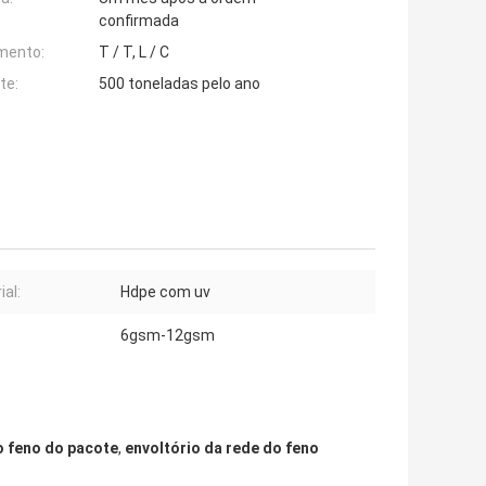
confirmada
mento:
T / T, L / C
te:
500 toneladas pelo ano
ial:
Hdpe com uv
6gsm-12gsm
 feno do pacote
,
envoltório da rede do feno