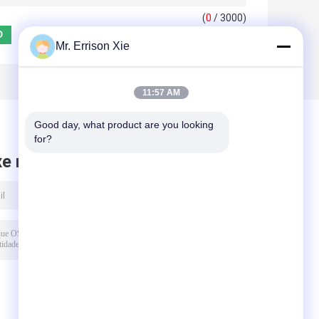
(
0
/ 3000)
Mr. Errison Xie
11:57 AM
Good day, what product are you looking 
for?
xe mensagem